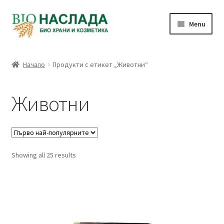
Skip
Skip
Menu
to
to
navigation
content
Био и натурални продукти
Начало
Продукти с етикет „Животни“
Количка
Животни
Плащане
Връзка с нас
Sorted
Showing all 25 results
Профил
by
popularity