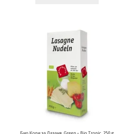
Био Кори за Лазаня, Green – Bio Tropic, 250 g