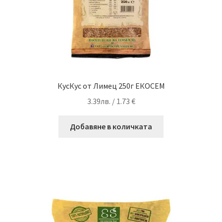
КусКус от Лимец 250г ЕКОСЕМ
3.39
лв.
/ 1.73 €
Добавяне в количката