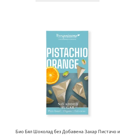
Био Бял Шоколад без Добавена Захар Пистачо и