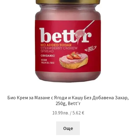
Био Крем за Мазане с Ягоди и Кашу Без Добавена Захар,
250g, Bett’r
10.99
лв.
/ 5.62 €
Още