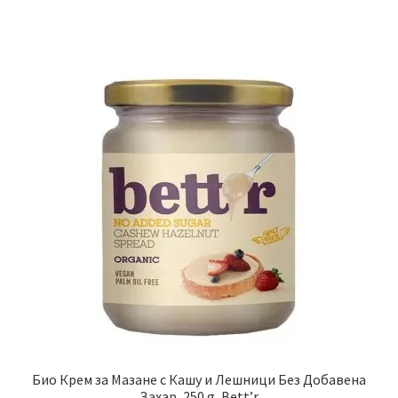
Био Крем за Мазане с Кашу и Лешници Без Добавена
Захар, 250 g, Bett’r