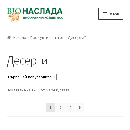
Skip
Skip
Menu
to
to
navigation
content
Био и натурални продукти
Начало
Продукти с етикет „Десерти“
Количка
Десерти
Плащане
Връзка с нас
Sorted
Показване на 1–25 от 63 резултата
Профил
by
popularity
1
2
3