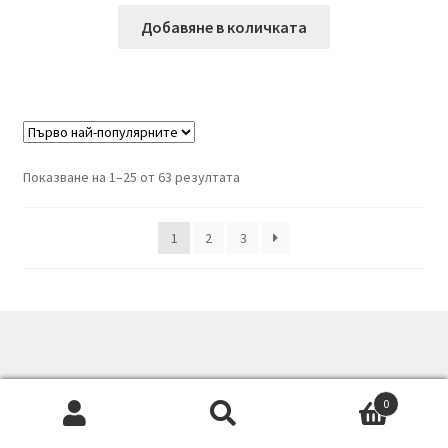
Добавяне в количката
Sorted
Показване на 1–25 от 63 резултата
by
popularity
1
2
3
© Bionaslada 2026
0
Built with WooCommerce
.
Търсене
Търсене