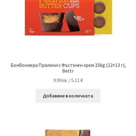
Бонбониера Пралини с Фъстъчен крем 156g (12×13 г),
Bettr
9.99
лв.
/ 5.11 €
Добавяне в количката