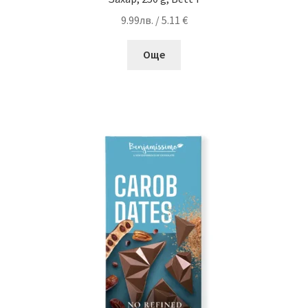
9.99
лв.
/ 5.11 €
Още