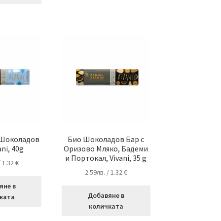
 Шоколадов
Био Шоколадов Бар с
ani, 40g
Оризово Мляко, Бадеми
и Портокал, Vivani, 35 g
/ 1.32 €
2.59
лв.
/ 1.32 €
яне в
Добавяне в
ката
количката