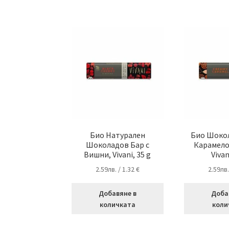
Био Натурален
Био Шокол
Шоколадов Бар с
Карамело
Вишни, Vivani, 35 g
Vivan
2.59
лв.
/ 1.32 €
2.59
лв
Добавяне в
Доба
количката
коли