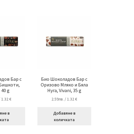
дов Бар с
Био Шоколадов Бар с
 Бишкоти,
Оризово Мляко и Бяла
, 40 g
Нуга, Vivani, 35 g
/ 1.32 €
2.59
лв.
/ 1.32 €
яне в
Добавяне в
ката
количката