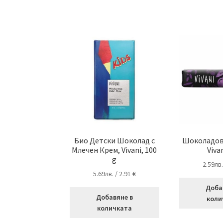
Био Детски Шоколад с
Шоколадов 
Млечен Крем, Vivani, 100
Viva
g
2.59
лв
5.69
лв.
/ 2.91 €
Доба
Добавяне в
коли
количката