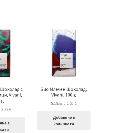
 Шоколад с
Био Млечен Шоколад,
и, Vivani,
Vivani, 100 g
 g
5.19
лв.
/ 2.65 €
/ 3.32 €
Добавяне в
яне в
количката
ката