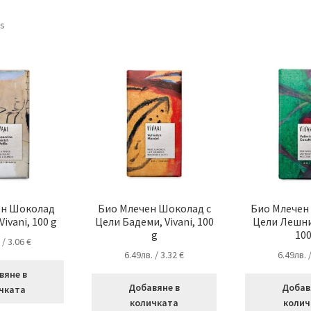
Sorted
ts
by
popularity
ен Шоколад
Био Млечен Шоколад с
Био Млечен
ivani, 100 g
Цели Бадеми, Vivani, 100
Цели Лешниц
g
100
.
/ 3.06 €
6.49
лв.
/ 3.32 €
6.49
лв.
вяне в
Добавяне в
Добав
чката
количката
колич