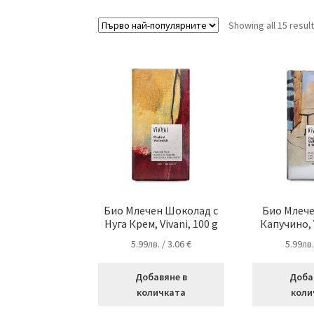
Showing all 15 resul
Био Млечен Шоколад с
Био Млеч
Нуга Крем, Vivani, 100 g
Капучино, V
5.99
лв.
/ 3.06 €
5.99
лв
Добавяне в
Доба
количката
коли