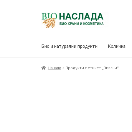
Skip
Skip
to
to
navigation
content
Био и натурални продукти
Количка
Начало
Продукти с етикет „Вивани“