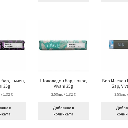
бар, тъмен,
Шоколадов бар, кокос,
Био Млечен
ni 35g
Vivani 35g
Бар, Viv
.
/ 1.32 €
2.59
лв.
/ 1.32 €
2.59
лв.
вяне в
Добавяне в
Добав
чката
количката
колич