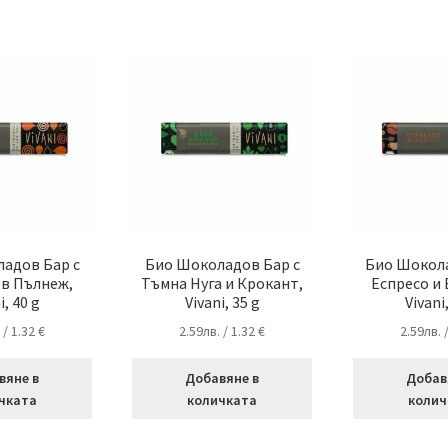
адов Бар с
Био Шоколадов Бар с
Био Шокола
в Пълнеж,
Тъмна Нуга и Крокант,
Еспресо и
i, 40 g
Vivani, 35 g
Vivani
.
/ 1.32 €
2.59
лв.
/ 1.32 €
2.59
лв.
вяне в
Добавяне в
Добав
чката
количката
колич