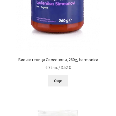
Био лютеница Симеонови, 260g, harmonica
6.89
лв.
/ 3.52 €
Още