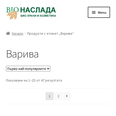
Skip
Skip
Menu
to
to
navigation
content
Био и натурални продукти
Начало
Продукти с етикет „Варива“
Количка
Варива
Плащане
Връзка с нас
Sorted
Показване на 1–25 от 47 резултата
Профил
by
popularity
1
2