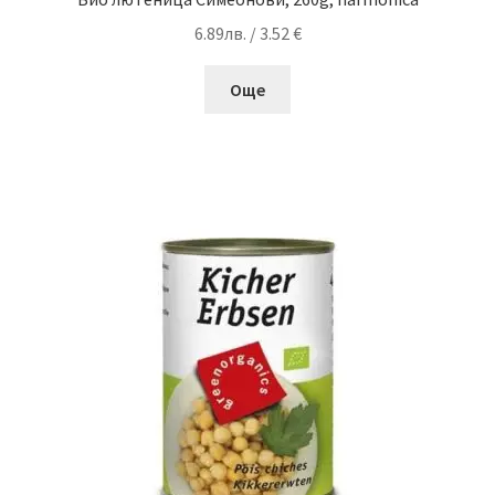
6.89
лв.
/ 3.52 €
Още