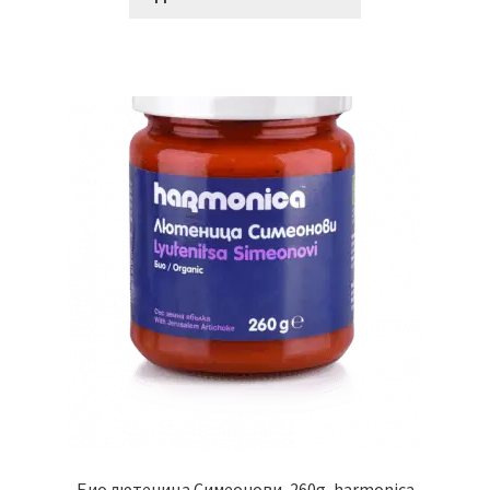
Био лютеница Симеонови, 260g, harmonica