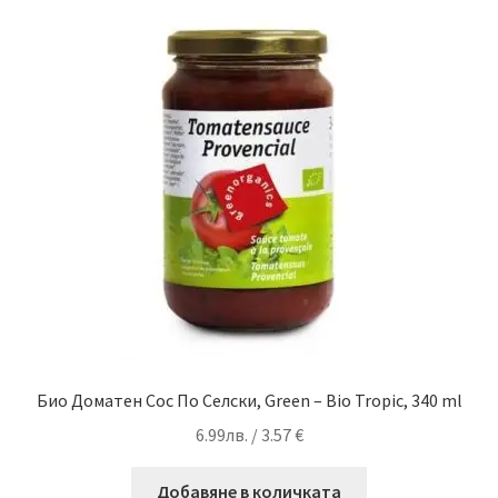
Био Доматен Сос По Селски, Green – Bio Tropic, 340 ml
6.99
лв.
/ 3.57 €
Добавяне в количката