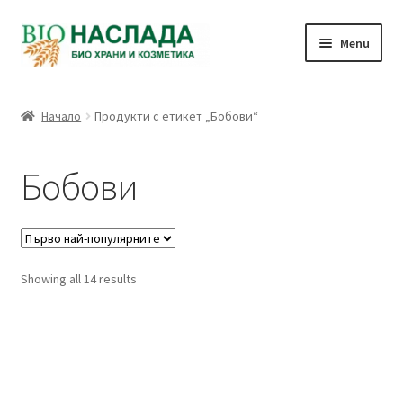
Skip
Skip
Menu
to
to
navigation
content
Био и натурални продукти
Начало
Продукти с етикет „Бобови“
Количка
Бобови
Плащане
Връзка с нас
Sorted
Showing all 14 results
Профил
by
popularity