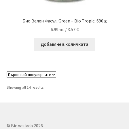
Био Зелен Фасул, Green – Bio Tropic, 690 g
6.99
лв.
/ 3.57 €
Добавяне в количката
Sorted
Showing all 14 results
by
popularity
© Bionaslada 2026