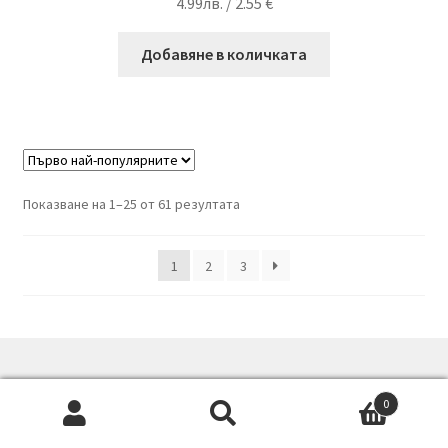
4.99
лв.
/ 2.55 €
Добавяне в количката
Sorted
Показване на 1–25 от 61 резултата
by
popularity
1
2
3
0
© Bionaslada 2026
Търсене
Търсене
Built with WooCommerce
.