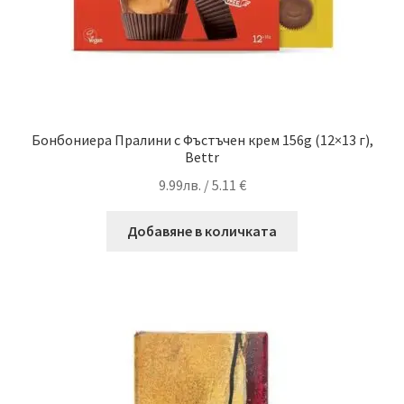
Бонбониера Пралини с Фъстъчен крем 156g (12×13 г),
Bettr
9.99
лв.
/ 5.11 €
Добавяне в количката