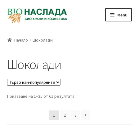
Skip
Skip
Menu
to
to
navigation
content
Био и натурални продукти
Начало
Шоколади
Количка
Шоколади
Плащане
Връзка с нас
Sorted
Показване на 1–25 от 61 резултата
Профил
by
popularity
1
2
3