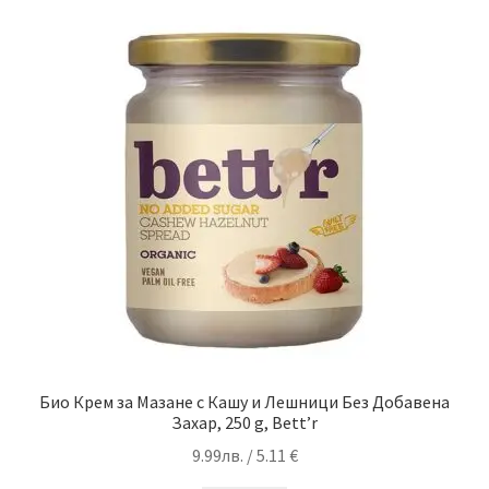
Био Крем за Мазане с Кашу и Лешници Без Добавена
Захар, 250 g, Bett’r
9.99
лв.
/ 5.11 €