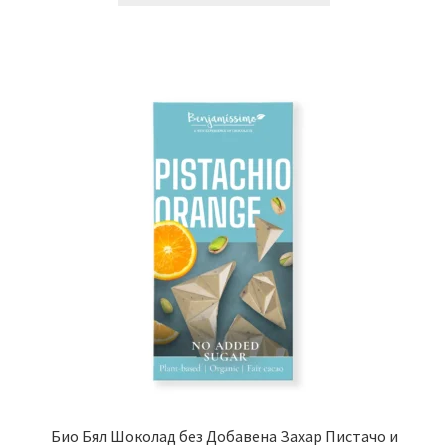
Био Бял Шоколад без Добавена Захар Пистачо и