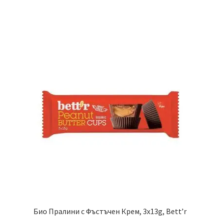
Био Пралини с Фъстъчен Крем, 3x13g, Bett’r