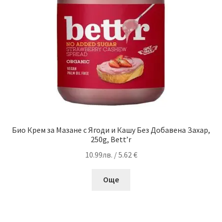
Био Крем за Мазане с Ягоди и Кашу Без Добавена Захар,
250g, Bett’r
10.99
лв.
/ 5.62 €
Още