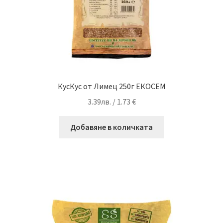
КусКус от Лимец 250г ЕКОСЕМ
3.39
лв.
/ 1.73 €
Добавяне в количката