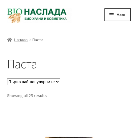
Skip
Skip
Menu
to
to
navigation
content
Био и натурални продукти
Начало
Паста
Количка
Паста
Плащане
Връзка с нас
Sorted
Showing all 25 results
Профил
by
popularity