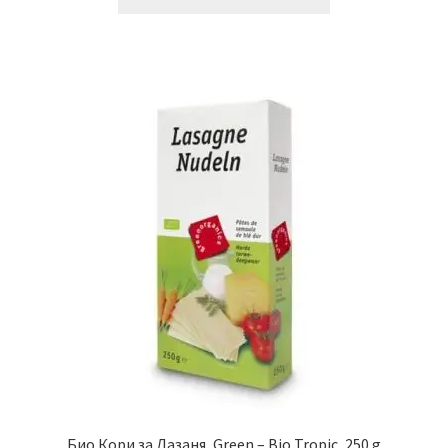
Био Кори за Лазаня, Green – Bio Tropic, 250 g