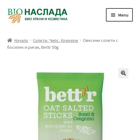
Skip
Skip
Menu
to
to
navigation
content
Био и натурални продукти
Начало
Солети, Чипс, Крекери
Овесени солети с
босилек и риган, Bettr 50g
Количка
Плащане
Връзка с нас
Профил