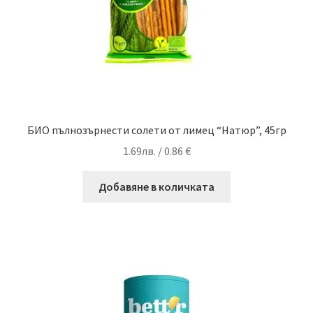
БИО пълнозърнести солети от лимец “Натюр”, 45гр
1.69
лв.
/ 0.86 €
Добавяне в количката