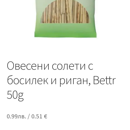
Овесени солети с
босилек и риган, Bettr
50g
0.99
лв.
/ 0.51 €