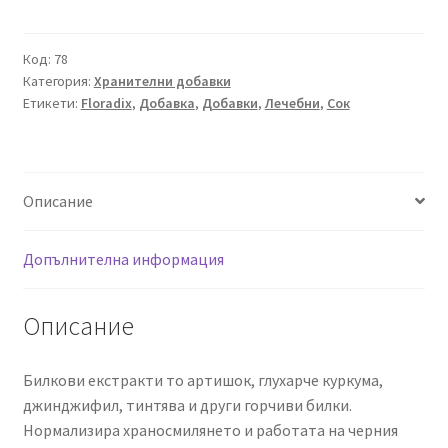
Диджестив,
Floradix,
250
Код:
78
Категория:
Хранителни добавки
ml
Етикети:
Floradix
,
Добавка
,
Добавки
,
Лечебни
,
Сок
Описание
Допълнителна информация
Описание
Билкови екстракти то артишок, глухарче куркума,
джинджифил, тинтява и други горчиви билки.
Нормализира храносмилянето и работата на черния