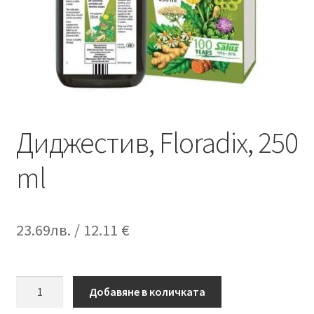
Диджестив, Floradix, 250
ml
23.69
лв.
/ 12.11 €
количество
Добавяне в количката
за