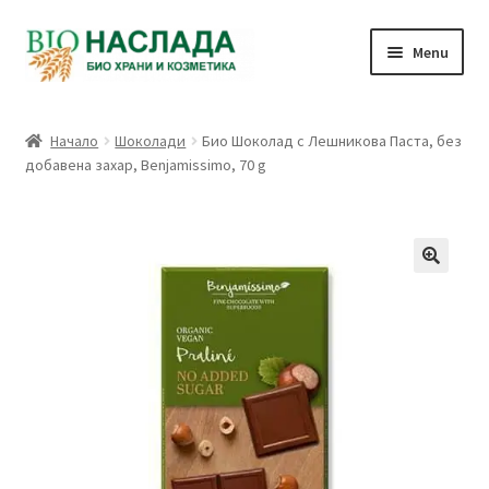
Skip
Skip
Menu
to
to
navigation
content
Био и натурални продукти
Начало
Шоколади
Био Шоколад с Лешникова Паста, без
добавена захар, Benjamissimo, 70 g
Количка
Плащане
Връзка с нас
Профил