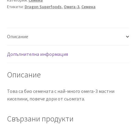
Категория:
Семена
200g,
Етикети:
Dragon Superfoods
,
Омега-3
,
Семена
Dragon
Superfoods
Описание
Допълнителна информация
Описание
Това са био семената с най-много омега-3 мастни
киселини, повече дори от сьомгата.
Свързани продукти