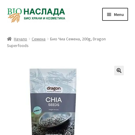
Skip
Skip
Menu
to
to
navigation
content
Био и натурални продукти
Начало
Семена
Био Чиа Семена, 200g, Dragon
Superfoods
Количка
Плащане
Връзка с нас
Профил