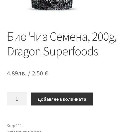
Био Чиа Семена, 200g,
Dragon Superfoods
4.89
лв.
/ 2.50 €
количество
Добавяне в количката
за
Био
Чиа
Семена,
Код:
111