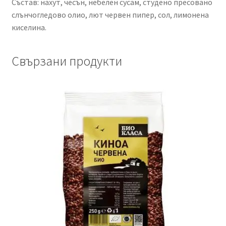
Състав: нахут, чесън, небелен сусам, студено пресовано
слънчогледово олио, лют червен пипер, сол, лимонена
киселина.
Свързани продукти