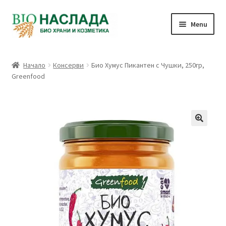
Skip
Skip
Menu
to
to
navigation
content
Био и натурални продукти
Начало
Консерви
Био Хумус Пикантен с Чушки, 250гр,
Greenfood
Количка
Плащане
Връзка с нас
Профил