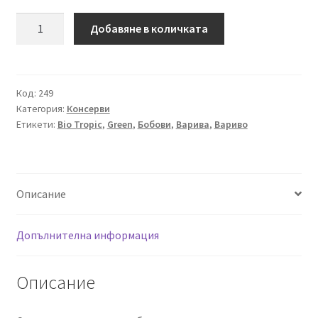
количество
Добавяне в количката
за
Био
Хумус
Пикантен
Код:
249
Категория:
Консерви
с
Етикети:
Bio Tropic
,
Green
,
Бобови
,
Варива
,
Вариво
Чушки,
250гр,
Greenfood
Описание
Допълнителна информация
Описание