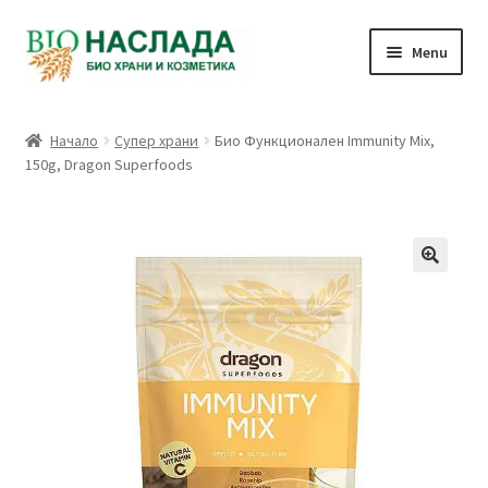
Skip
Skip
Menu
to
to
navigation
content
Био и натурални продукти
Начало
Супер храни
Био Функционален Immunity Mix,
150g, Dragon Superfoods
Количка
Плащане
Връзка с нас
Профил