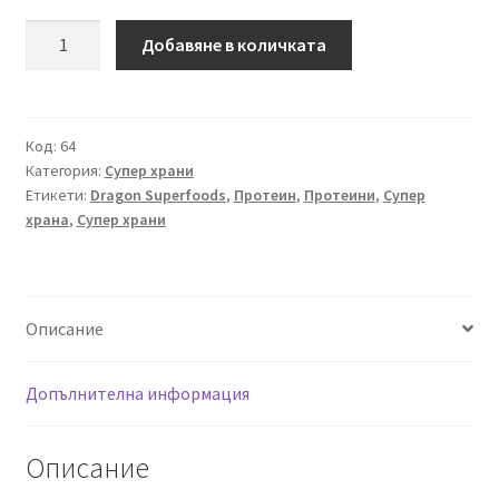
количество
Добавяне в количката
за
Био
Функционален
Immunity
Код:
64
Категория:
Супер храни
Mix,
Етикети:
Dragon Superfoods
,
Протеин
,
Протеини
,
Супер
150g,
храна
,
Супер храни
Dragon
Superfoods
Описание
Допълнителна информация
Описание