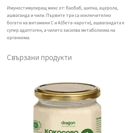
Имуностимулиращ микс от: баобаб, шипка, ацерола,
ашваганда и чили. Първите три са изключително
богати на витамини С и А(бета-кароти), ашвагандата е
супер адаптоген, а чилито засилва метаболизма на
организма.
Свързани продукти