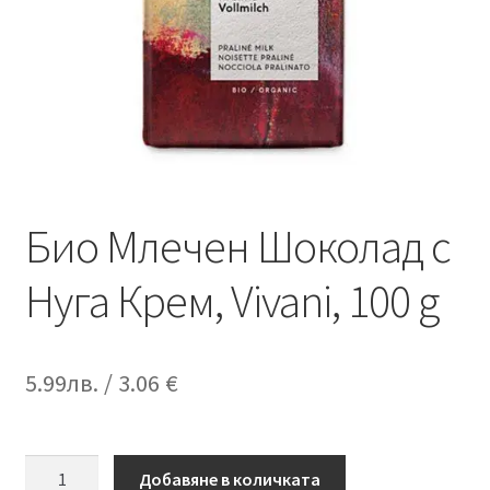
Био Млечен Шоколад с
Нуга Крем, Vivani, 100 g
5.99
лв.
/ 3.06 €
количество
Добавяне в количката