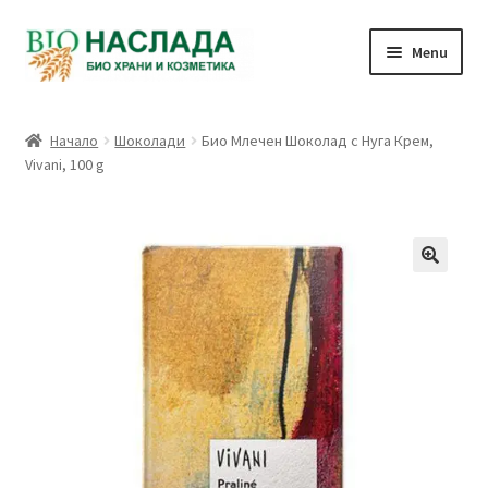
Skip
Skip
Menu
to
to
navigation
content
Био и натурални продукти
Начало
Шоколади
Био Млечен Шоколад с Нуга Крем,
Vivani, 100 g
Количка
Плащане
Връзка с нас
Профил