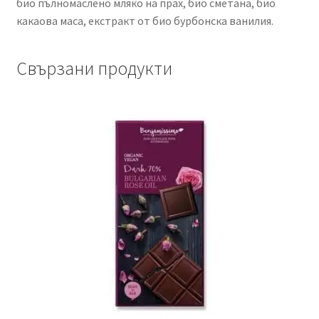
био пълномаслено мляко на прах, био сметана, био
какаова маса, екстракт от био бурбонска ванилия.
Свързани продукти