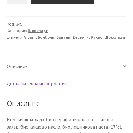
за
Био
Млечен
Шоколад
Код:
349
Категория:
Шоколади
с
Етикети:
Vivani
,
Бонбони
,
Вивани
,
Десерти
,
Какао
,
Шоколади
Нуга
Крем,
Vivani,
100
Описание
g
Допълнителна информация
Описание
Немски шоколад с био нерафинирана тръстикова
захар, био какаово масло, био лешникова паста (17%),