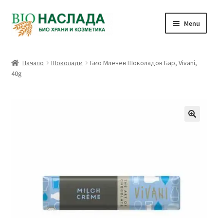
Skip
Skip
Menu
to
to
navigation
content
Био и натурални продукти
Начало
Шоколади
Био Млечен Шоколадов Бар, Vivani,
40g
Количка
Плащане
Връзка с нас
Профил