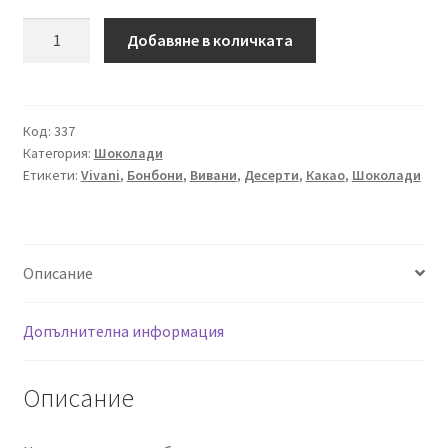
количество
Добавяне в количката
за
Био
Млечен
Шоколадов
Код:
337
Категория:
Шоколади
Бар,
Етикети:
Vivani
,
Бонбони
,
Вивани
,
Десерти
,
Какао
,
Шоколади
Vivani,
40g
Описание
Допълнителна информация
Описание