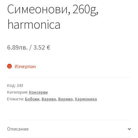
Симеонови, 260g,
harmonica
6.89
лв.
/ 3.52 €
Изчерпан
Код:
243
Категория:
Консерви
Етикети:
Бобови
,
Варива
,
Вариво
,
Хармоника
Описание