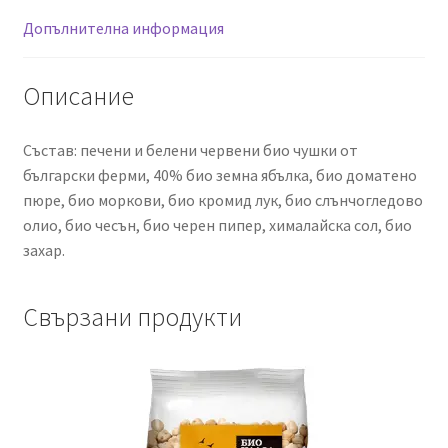
Допълнителна информация
Описание
Състав: печени и белени червени био чушки от
български ферми, 40% био земна ябълка, био доматено
пюре, био моркови, био кромид лук, био слънчогледово
олио, био чесън, био черен пипер, хималайска сол, био
захар.
Свързани продукти