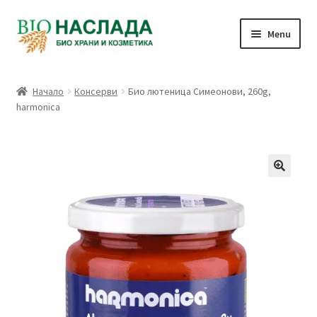
Skip
Skip
Menu
to
to
navigation
content
Био и натурални продукти
Начало
Консерви
Био лютеница Симеонови, 260g,
harmonica
Количка
Плащане
Връзка с нас
Профил