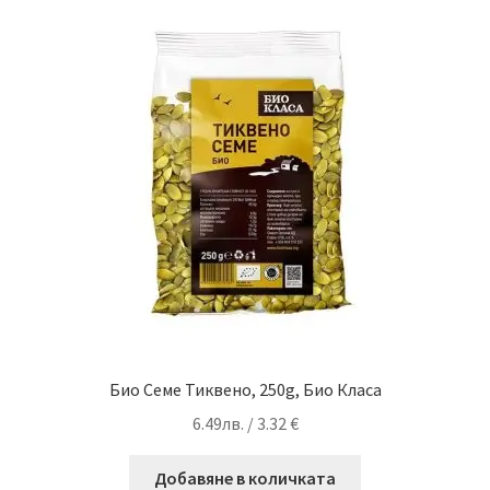
Био Семе Тиквено, 250g, Био Класа
6.49
лв.
/ 3.32 €
Добавяне в количката