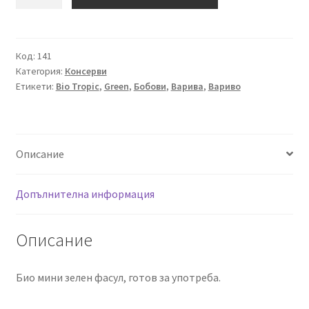
за
Био
Зелен
Фасул,
Код:
141
Категория:
Консерви
Green
Етикети:
Bio Tropic
,
Green
,
Бобови
,
Варива
,
Вариво
-
Bio
Tropic,
690
Описание
g
Допълнителна информация
Описание
Био мини зелен фасул, готов за употреба.