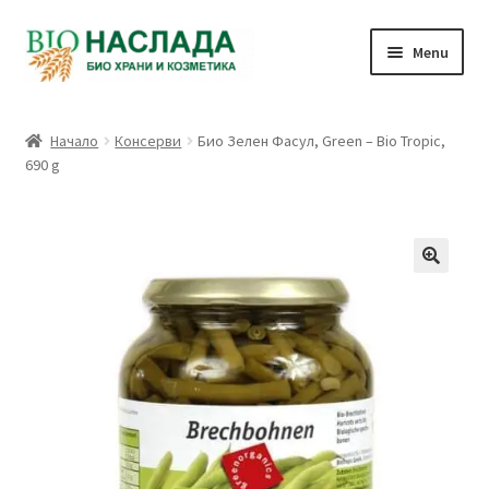
Skip
Skip
Menu
to
to
navigation
content
Био и натурални продукти
Начало
Консерви
Био Зелен Фасул, Green – Bio Tropic,
690 g
Количка
Плащане
Връзка с нас
Профил