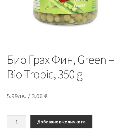
Био Грах Фин, Green –
Bio Tropic, 350 g
5.99
лв.
/ 3.06 €
количество
Добавяне в количката
за