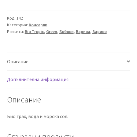
Био
Грах
Фин,
Код:
142
Категория:
Консерви
Green
Етикети:
Bio Tropic
,
Green
,
Бобови
,
Варива
,
Вариво
-
Bio
Tropic,
350
Описание
g
Допълнителна информация
Описание
Био грах, вода и морска сол.
Свързани продукти