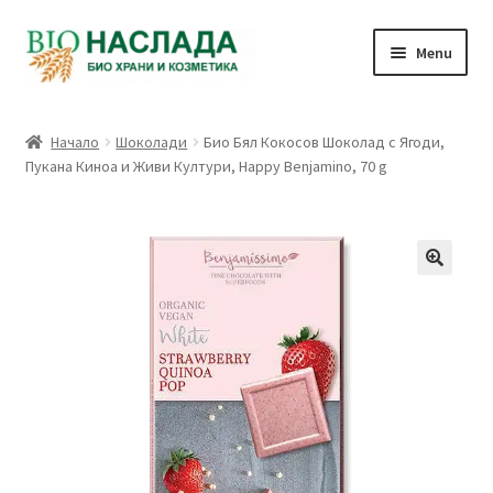
Skip
Skip
Menu
to
to
navigation
content
Био и натурални продукти
Начало
Шоколади
Био Бял Кокосов Шоколад с Ягоди,
Пукана Киноа и Живи Култури, Happy Benjamino, 70 g
Количка
Плащане
Връзка с нас
Профил