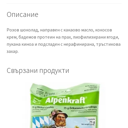
Happy
Benjamino,
Описание
70
g
Розов шоколад, направен с какаово масло, кокосов
крем, бадемов протеин на прах, лиофилизирани ягоди,
пукана киноа и подсладен с нерафинирана, тръстикова
захар.
Свързани продукти