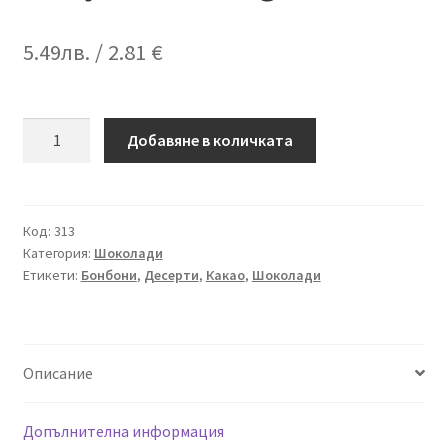
5.49
лв.
/ 2.81 €
количество
Добавяне в количката
за
Био
Бял
Кокосов
Код:
313
Категория:
Шоколади
Шоколад
Етикети:
Бонбони
,
Десерти
,
Какао
,
Шоколади
с
Ягоди,
Пукана
Киноа
Описание
и
Живи
Култури,
Допълнителна информация